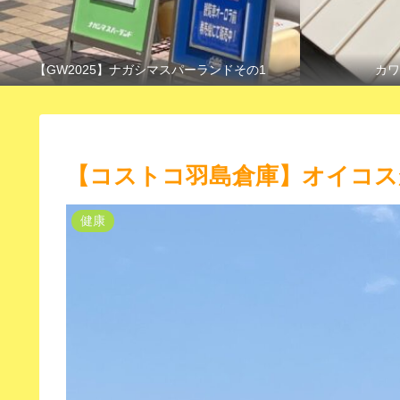
【GW2025】ナガシマスパーランドその1
カワ
【コストコ羽島倉庫】オイコスが
健康