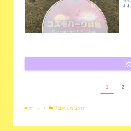
市民
すす
1
2
ホーム
子連れでお出かけ