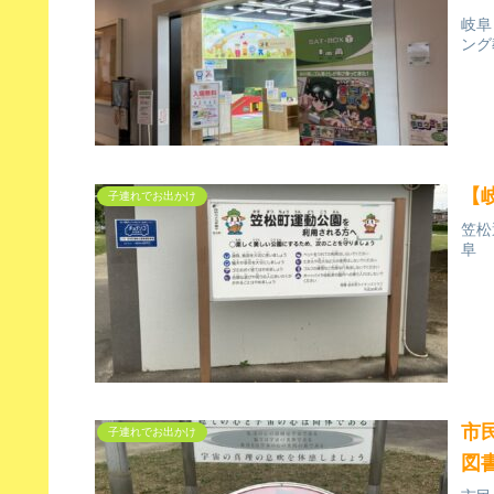
岐阜
ング
【
子連れでお出かけ
笠松
阜
市
子連れでお出かけ
図