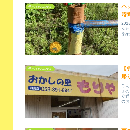
ハ
子連れでお出かけ
時
20
んち
を紹
【
子連れでお出かけ
帰
こん
子の
ぐ近
のお