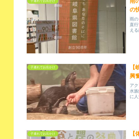
雨
子連れでお出かけ
の
雨の
直行
える
【
子連れでお出かけ
興
アク
水族
に人
【
子連れでお出かけ