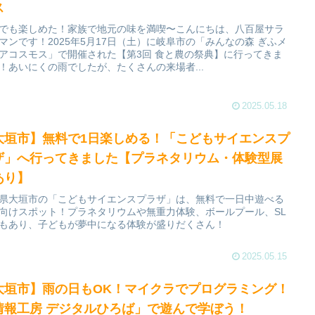
ス
でも楽しめた！家族で地元の味を満喫〜こんにちは、八百屋サラ
マンです！2025年5月17日（土）に岐阜市の「みんなの森 ぎふメ
アコスモス」で開催された【第3回 食と農の祭典】に行ってきま
！あいにくの雨でしたが、たくさんの来場者...
2025.05.18
大垣市】無料で1日楽しめる！「こどもサイエンスプ
ザ」へ行ってきました【プラネタリウム・体験型展
あり】
県大垣市の「こどもサイエンスプラザ」は、無料で一日中遊べる
向けスポット！プラネタリウムや無重力体験、ボールプール、SL
もあり、子どもが夢中になる体験が盛りだくさん！
2025.05.15
大垣市】雨の日もOK！マイクラでプログラミング！
情報工房 デジタルひろば」で遊んで学ぼう！