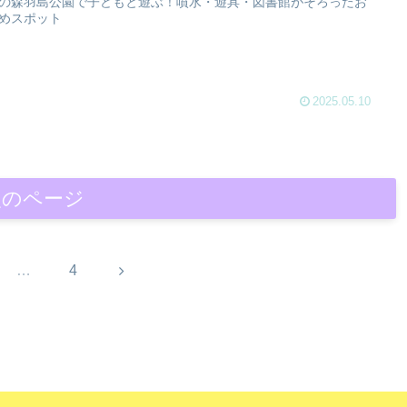
の森羽島公園で子どもと遊ぶ！噴水・遊具・図書館がそろったお
めスポット
2025.05.10
次のページ
次
…
4
へ