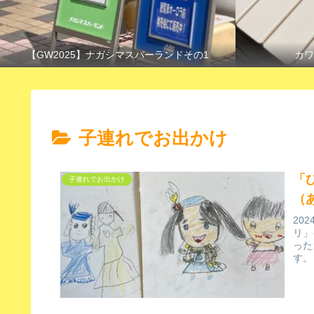
【GW2025】ナガシマスパーランドその1
カワ
子連れでお出かけ
「
子連れでお出かけ
（
20
リ」
った
す。