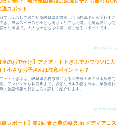
の日も安心！岐阜県図書館は勉強も子ども連れもOK
快適スポット
日でも安心して過ごせる岐阜県図書館。地下駐車場から濡れずに
でき、自習スペースや子ども向けエリアも完備。宅建勉強にも使
静かな環境で、大人も子どもも快適に過ごせるスポットです。
2025.05.25
岐阜のおでかけ】アクア・トトぎふでカワウソに大
奮！小さなお子さんは注意ポイントも？
ア・トトぎふは、岐阜県各務原市にある世界最大級の淡水魚専門
館。アマゾンから長良川まで、多彩な淡水生物を展示。家族連れ
気の施設情報や見どころを詳しく紹介します。
2025.05.18
体験レポート】第3回 食と農の祭典 in メディアコス