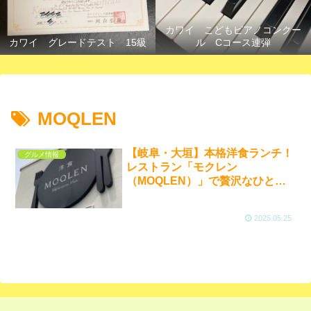
カワイ こどもピアノコンクー
カワイ グレードテスト 15級
ル Cコース連弾
MOQLEN
【岐阜・大垣】本格洋食ランチ！
グルメ情報
レストラン「モクレン
（MOQLEN）」で贅沢なひとと
き
2025.05.25