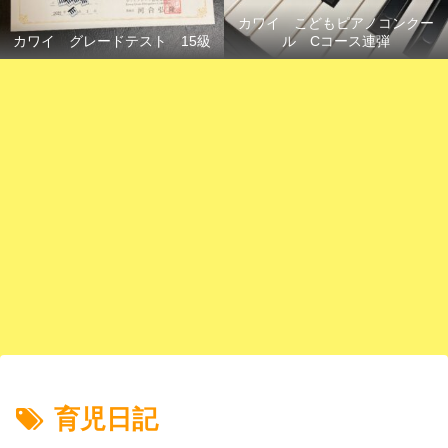
カワイ こどもピアノコンクー
カワイ グレードテスト 15級
ル Cコース連弾
育児日記