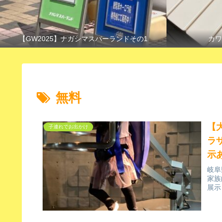
【GW2025】ナガシマスパーランドその1
カワ
無料
【
子連れでお出かけ
ラ
示
岐阜
家族
展示