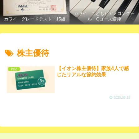
カワイ こどもピアノコンクー
カワイ グレードテスト 15級
ル Cコース連弾
株主優待
【イオン株主優待】家族4人で感
雑記
じたリアルな節約効果
2025.06.15