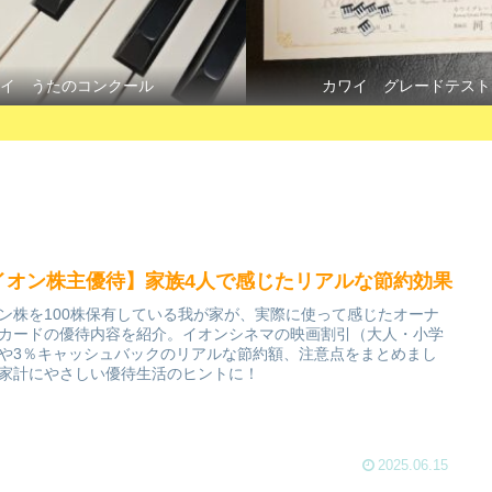
イ うたのコンクール
カワイ グレードテスト
イオン株主優待】家族4人で感じたリアルな節約効果
ン株を100株保有している我が家が、実際に使って感じたオーナ
カードの優待内容を紹介。イオンシネマの映画割引（大人・小学
や3％キャッシュバックのリアルな節約額、注意点をまとめまし
家計にやさしい優待生活のヒントに！
2025.06.15