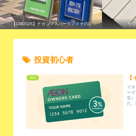
【GW2025】ナガシマスパーランドその1
カワ
投資初心者
【
雑記
イオ
ーズ
生）
た。