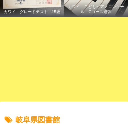
カワイ こどもピアノコンクー
カワイ グレードテスト 15級
ル Cコース連弾
岐阜県図書館