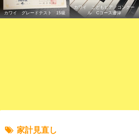
カワイ こどもピアノコンクー
カワイ グレードテスト 15級
ル Cコース連弾
家計見直し