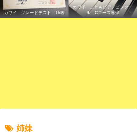
カワイ こどもピアノコンクー
カワイ グレードテスト 15級
ル Cコース連弾
姉妹