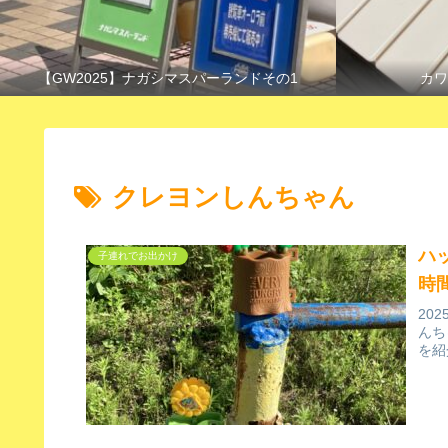
【GW2025】ナガシマスパーランドその1
カワ
クレヨンしんちゃん
ハ
子連れでお出かけ
時
20
んち
を紹